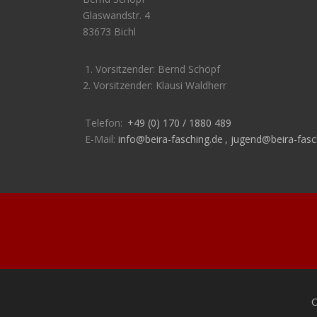
Glaswandstr. 4
83673 Bichl
1. Vorsitzender: Bernd Schöpf
2. Vorsitzender: Klausi Waldherr
Telefon:
+49 (0) 170 / 1880 489
E-Mail:
info@beira-fasching.de
,
jugend@beira-fasc
C