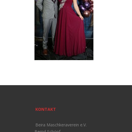
KONTAKT
Beira Maschkeraverein e.V.
Bernd Schöpf