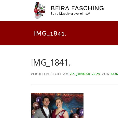
Zum
BEIRA FASCHING
Inhalt
Beira Maschkeraverein e.V.
springen
IMG_1841.
IMG_1841.
VERÖFFENTLICHT AM
22. JANUAR 2025
VON
KOM