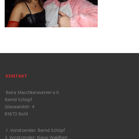
KONTAKT
Beira Maschkeraverein e.V.
Bernd Schöpf
Glaswandstr. 4
83673 Bichl
1. Vorsitzender: Bernd Schöpf
2. Vorsitzender: Klausi Waldherr