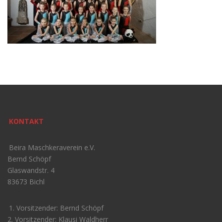
KONTAKT
Beira Maschkeraverein e.V.
Bernd Schöpf
Glaswandstr. 4
83673 Bichl
1. Vorsitzender: Bernd Schöpf
2. Vorsitzender: Klausi Waldherr