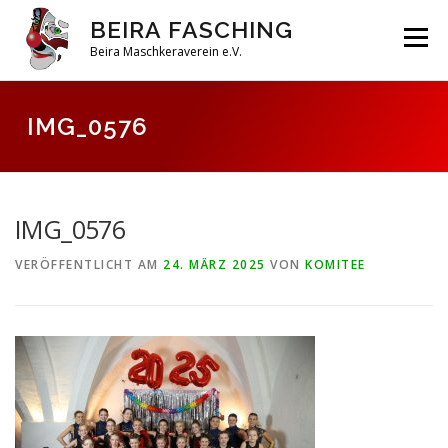
Zum
BEIRA FASCHING
Inhalt
Menü
springen
Beira Maschkeraverein e.V.
DAHOAM
SAISON 2026
HABERFELDTREIBEN
IMG_0576
VEREIN
ARCHIV
IMG_0576
VERÖFFENTLICHT AM
24. MÄRZ 2025
VON
KOMITEE